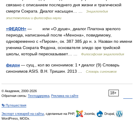
связано с описанием последнего дня жизни и трагической
смерти Сократа. Диалог насыщен… …
Энциклопедия
эпистемологии и философии науки
«ФЕДОН»
— или «О душе», диалог Платона зрелого
периода, написанный после «Менона», повидимому,
одновременно с «Пиром», ок. 387 385 до н. э. Назван по имени
ученика Сократа Федона, основателя элидо эре трийской
школы, который пересказывает… …
Философская энциклопедия
федон
— сущ., кол во синонимов: 1 • диалог (9) Словарь
синонимов ASIS. В.Н. Тришин. 2013 …
Словарь синонимов
© Академик, 2000-2026
18+
Обратная связь:
Техподдержка
,
Реклама на сайте
👣 Путешествия
Экспорт словарей на сайты
, сделанные на PHP,
Joomla,
Drupal,
WordPress, MODx.