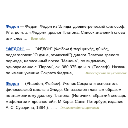
Федон
— Федон: Федон из Элиды древнегреческий философ,
IV в. до н. э. «Федон» диалог Платона. Список значений слова
или слов …
Википедия
“ФЕДОН”
— “ФЕДОН” (Φαίδων ή περί ψυχής, ηθικός,
подзаголовок: “О душе, этический”) диалог Платона зрелого
периода, написанный после “Менона”, по видимому,
одновременно с “Пиром”, ок. 380 375 до н. э. (Теслеф). Назван
по имени ученика Сократа Федона,… …
Философская энциклопедия
Федон
— (Phaedon, Φαίδων). Ученик Сократа и основатель
философской школы в Элиде. Он известен главным образом
по знаменитому диалогу Платона. (Источник: «Краткий словарь
мифологии и древностей». М.Корш. Санкт Петербург, издание
А. С. Суворина, 1894.)… …
Энциклопедия мифологии