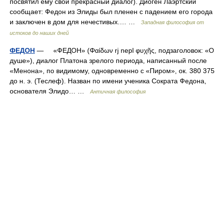
посвятил ему свой прекрасный диалог). Диоген Лаэртский
сообщает: Федон из Элиды был пленен с падением его города
и заключен в дом для нечестивых.… …
Западная философия от
истоков до наших дней
ФЕДОН
— «ФЕДОН» (Φαίδων rj nepl φυχῆς, подзаголовок: «О
душе»), диалог Платона зрелого периода, написанный после
«Менона», по видимому, одновременно с «Пиром», ок. 380 375
до н. э. (Теслеф). Назван по имени ученика Сократа Федона,
основателя Элидо… …
Античная философия