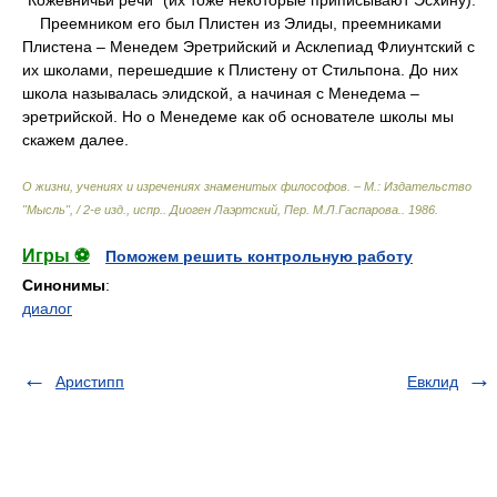
"Кожевничьи речи" (их тоже некоторые приписывают Эсхину).
Преемником его был Плистен из Элиды, преемниками
Плистена – Менедем Эретрийский и Асклепиад Флиунтский с
их школами, перешедшие к Плистену от Стильпона. До них
школа называлась элидской, а начиная с Менедема –
эретрийской. Но о Менедеме как об основателе школы мы
скажем далее.
О жизни, учениях и изречениях знаменитых философов. – М.: Издательство
"Мысль", / 2-е изд., испр.
.
Диоген Лаэртский, Пер. М.Л.Гаспарова.
.
1986
.
Игры ⚽
Поможем решить контрольную работу
Синонимы
:
диалог
Аристипп
Евклид