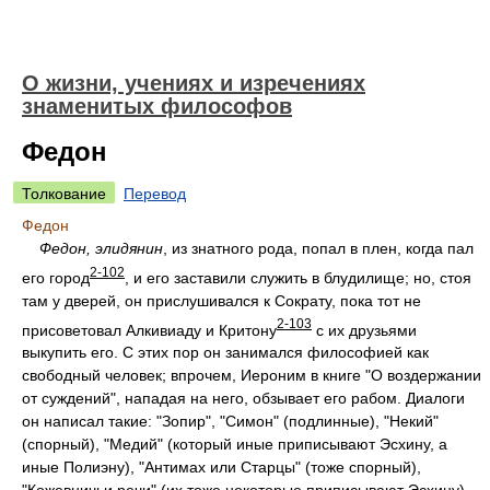
О жизни, учениях и изречениях
знаменитых философов
Федон
Толкование
Перевод
Федон
Федон, элидянин
, из знатного рода, попал в плен, когда пал
2-102
его город
, и его заставили служить в блудилище; но, стоя
там у дверей, он прислушивался к Сократу, пока тот не
2-103
присоветовал Алкивиаду и Критону
с их друзьями
выкупить его. С этих пор он занимался философией как
свободный человек; впрочем, Иероним в книге "О воздержании
от суждений", нападая на него, обзывает его рабом. Диалоги
он написал такие: "Зопир", "Симон" (подлинные), "Некий"
(спорный), "Медий" (который иные приписывают Эсхину, а
иные Полиэну), "Антимах или Старцы" (тоже спорный),